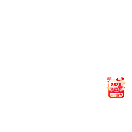
力，不断提升自身素质。他希望通过这种方式，在接
下来的赛季中实现个人价值，同时也为球队争取更多
荣誉。
与此同时，这也是一个挑战，因为每个赛季都有不同
强度与形式的新竞争者。因此，保持自我驱动力和竞
争意识，将是他在这个新阶段必须面对的重要课题。
不过，对于热爱竞争且渴望胜利的巴特勒来说，这样
的挑战恰恰激励着他的前行。
4、对未来比赛的展望
展望未来，吉米·巴特勒充满信心。他相信，在金州勇
士这样的一支豪华阵容中，与其他明星球员共同作
战，将使他们成为总冠军争夺者。通过彼此之间良好
的默契及配合，他们能够发挥出最佳状态，实现既定