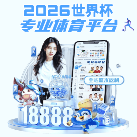
注册入口
全天更新 ·
彩神v首页登录
赛事实时同步
无论您身在何处，
彩神v首页登录APP
为您带来高
速、高清、稳定的观赛体验。
下载客户端
网页端访问