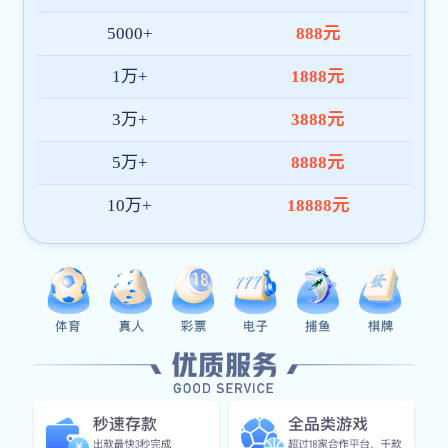
1、适应新环境的挑战
对于吉米·巴特勒来说，加盟金州勇士意味着需要面对
一个全新的环境。他在迈阿密热火期间已经建立了良
好的化学反应，而如今，他必须重新融入一个截然不
同的团队体系。这种变化虽然充满挑战，但也给他提
供了一个展示自己能力的新舞台。
在勇士队，巴特勒将与斯蒂芬·库里和克莱·汤普森等明
星球员并肩作战，这无疑是一次巨大的机遇。他需要
快速了解并适应球队战术，同时也要找到自己在其中
的位置。这种适应过程虽然困难重重，却也是他个人
成长的重要一步。
为了顺利过渡，巴特勒表示愿意倾听教练组和队友们