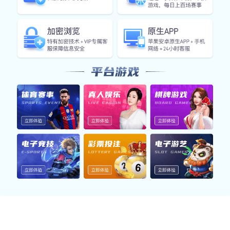
致才能迎接未来更多的挑战。
2、瓦格纳缺阵对球队的影响
瓦格纳作为球队的重要一员，他的缺阵无疑给球队带
来了巨大的压力。班凯罗指出，瓦格纳不仅是得分
手，更是一名优秀的组织者和防守者。他能够有效地
带动全队，让其他球员发挥出最佳水平。而他的缺
席，使得团队战术执行起来面临更多困难。
为了弥补瓦格纳的空缺，班凯罗表示自己必须要更加
主动去进攻，承担起更多责任。在这种情况下，他尝
试着增加自己的投篮次数，并且寻求更好的进攻机
会。但他也承认，这样做有时候会导致个人表现过于
突出，而忽视了团队配合的重要性。
与此同时，这也是一个锻炼年轻球员的机会。班凯罗