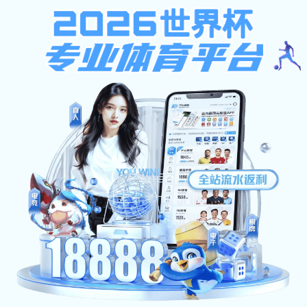
注册入口
全天更新 ·
彩神v首页登录
赛事实时同步
无论您身在何处，
彩神v首页登录APP
为您带来高
速、高清、稳定的观赛体验。
下载客户端
网页端访问