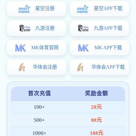
2026-05-21 15:38
80 次阅读
首页
/
体育新闻
在最近的一场比赛中，班凯罗对球队的失利进行了深
刻的反思。他提到瓦格纳的缺阵让他感受到了一种责
任感，因此在进攻端变得更加积极。本文将从多个方
面探讨班凯罗在这次失利中的细节分析，包括比赛中
的关键时刻、瓦格纳缺阵对球队的影响、班凯罗个人
表现以及未来应对策略。这些内容不仅揭示了球员们
在逆境中如何调整心态，也展现了他们对于胜利的渴
望和追求。
1、比赛中的关键时刻