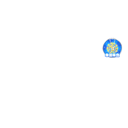
来自各方玩家的评价“弹”了出来
每条评论都对应一份信任，覆盖平台各个维度的真实体验。
【更新快】
每场比赛的进度、比分、数据都能及时同步，彩神v首页登
录 确实在这方面很可靠。
【系统稳】
用了快两年，几乎没遇到系统崩溃或加载失败的情况，后台
做得稳才有信心继续用。