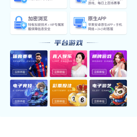
品牌使命愿景
彩神v首页登录 秉持“技术、透明、安全、体验”为价值核心，
致力于打造面向未来的数字体育服务平台。
安全保障
平台架构以高标准安全规范为准则，保护用户数据资产。
公平透明
全流程记录与公开追溯，确保每项服务公开可信。