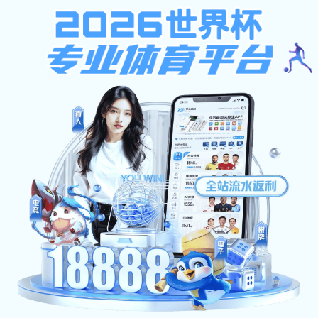
注册入口
隐私政策
一、引言
彩神v首页登录平台为用户提供便捷、实时的体育赛事内容，在
保障服务体验的同时，我们高度重视个人隐私保护。
二、信息收集范围
我们可能收集以下信息：