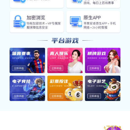
正因如此，在球队建设和战术安排上，他无法单方面
做出重大决策。
2、他在教练团队中的定位
其次，韩鹏在教练团队中的定位也是一个关键因素。
他所处的位置通常被视为辅助性角色，与主教练及其
他核心成员紧密合作。在这种框架下，他负责的是具
体实施层面的工作，而非宏观战略规划。
这一点也反映了当前许多职业足球俱乐部内部职能分
工的重要性。每个成员都有自己的专业领域，而成功
往往取决于团体内不同职能之间的有效协调。因此，
对于韩鹏来说，其价值体现在如何将战术理念落实到
训练和比赛当中。
然而，由于外界对于他身份认知的不准确，使得人们