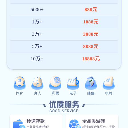
1、韩鹏在俱乐部中的角色
首先，了解韩鹏在俱乐部中的具体角色至关重要。他
作为一名员工，承担着一定的职责，但这并不意味着
他具备独立决策的权利。在很多情况下，他需要依赖
于上级领导和其他同事的支持与协作，这种关系决定
了他的工作性质。
此外，韩鹏虽然在球迷心中有着较高的人气和认可
度，但这并不能改变他作为“员工”的事实。在日常工
作中，他更多的是执行任务而非制定战略，这一点与
大众普遍想象存在明显差距。
这种角色定位也让我们看到，虽然个人能力突出，但
在集体合作中，每位成员都需遵循各自的职责范围。