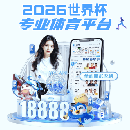
注册入口
全天更新 ·
彩神v首页登录
赛事实时同步
无论您身在何处，
彩神v首页登录APP
为您带来高
速、高清、稳定的观赛体验。
下载客户端
网页端访问