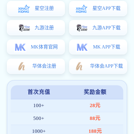
2026-05-23 20:03
85 次阅读
首页
/
体育新闻
本文将对阿特金森分析哈登加盟后，球队阵容在季后
赛中所展现出的优势与面临的挑战进行详细探讨。首
先，将从战术层面分析哈登的加盟如何提升球队进攻
效率，并在关键时刻提供稳定的得分保障。其次，关
注哈登与其他核心球员之间的化学反应，讨论其对整
体阵容深度和角色分配的影响。第三，将探讨在季后
赛高强度对抗下，哈登在防守端可能带来的隐患，以
及如何针对性地调整战术以弥补这一短板。最后，从
心理层面分析哈登身为超级巨星所带来的压力与期
望，以及团队如何在这种环境中保持稳定发挥。通过