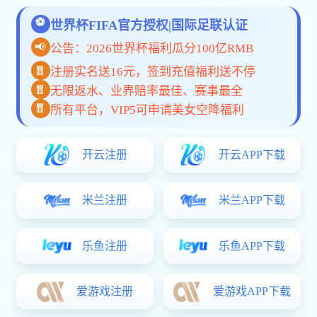
阿特金森分析哈登加盟后阵容更适
合季后赛的优势与挑战