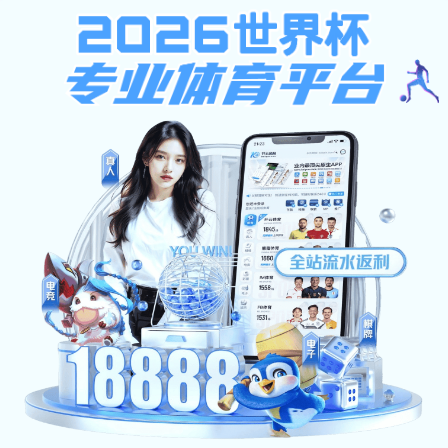
注册入口
全天更新 ·
彩神v首页登录
赛事实时同步
无论您身在何处，
彩神v首页登录APP
为您带来高
速、高清、稳定的观赛体验。
下载客户端
网页端访问